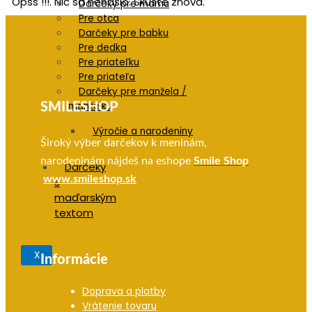
Opss !!!. Nič sa nenašlo. Skúste znova.
Darčeky pre mamu
Pre otca
Darčeky pre babku
Pre dedka
Pre priateľku
Pre priateľa
Darčeky pre manžela /
manželku
SMILESHOP
Výročie a narodeniny
Široký výber darčekov k meninám,
narodeninám nájdeš na eshope
Smile Shop
Darčeky
www.smileshop.sk
s
maďarským
textom
X
Informácie
Doprava a platby
Vrátenie tovaru