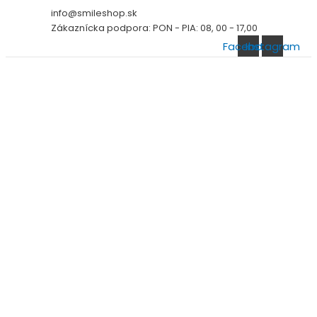
Preskočiť
info@smileshop.sk
na
Zákaznícka podpora: PON - PIA: 08, 00 - 17,00
obsah
Facebook
Instagram