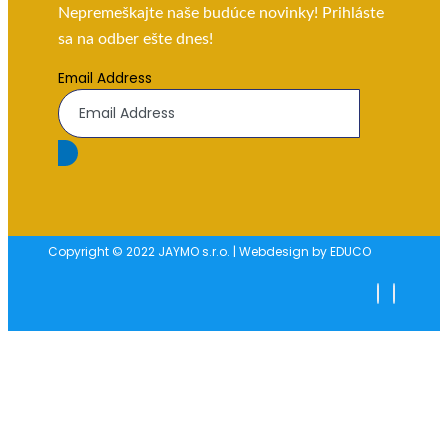
Nepremeškajte naše budúce novinky! Prihláste
sa na odber ešte dnes!
Email Address
Copyright © 2022 JAYMO s.r.o. | Webdesign by EDUCO