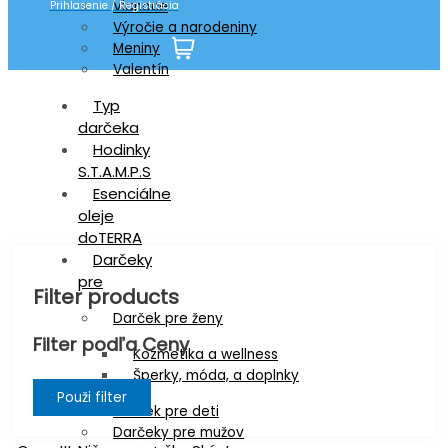
Vianoce
Prihlasenie / Registrácia
Výročie a narodeniny
Meniny
Valentín
Misky
Typ
darčeka
Hodinky
S.T.A.M.P.S
Esenciálne
oleje
doTERRA
Darčeky
pre
Filter products
Darček pre ženy
Filter podľa Ceny
Kozmetika a wellness
Šperky, móda, a doplnky
Použi filter
Darček pre deti
Darčeky pre mužov