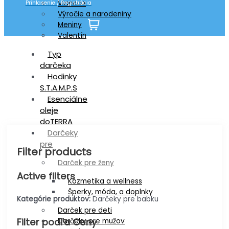
Vianoce
Prihlasenie / Registrácia
Výročie a narodeniny
Meniny
Valentín
Shop
Typ
darčeka
Hodinky
S.T.A.M.P.S
Esenciálne
oleje
doTERRA
Darčeky
pre
Filter products
Darček pre ženy
Active filters
Kozmetika a wellness
Šperky, móda, a doplnky
Kategórie produktov:
Darčeky pre babku
Darček pre deti
Filter podľa Ceny
Darčeky pre mužov