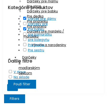
Darčeky pre mamu
Pre otca
Kategórie produktov
Darčeky pre babku
Pre dedka
Darček pre dámy
Pre priateľku
Darčeky pre
Pre priateľa
Pre babku
Darčeky pre manžela /
pre kamarátku
manželku
pre kolegyňu
Pre mamu
Výročie a narodeniny
Pre sestru
Darčeky
Ďalšie filtre
s
maďarským
V zľave
textom
Na sklade
Použi filter
X
Filters