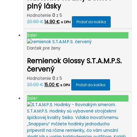
plný lásky
Hodnotenie
0
z 5
Pôvodná
Aktuálna
20.90
€
14.90
€
Pridať do košíka
s DPH
cena
cena
bola:
je:
Sale!
20.90 €.
14.90 €.
Darček pre ženy
Remienok Glossy S.T.A.M.P.S.
červený
Hodnotenie
0
z 5
Pôvodná
Aktuálna
20.00
€
15.00
€
Pridať do košíka
s DPH
cena
cena
bola:
je:
Sale!
20.00 €.
15.00 €.