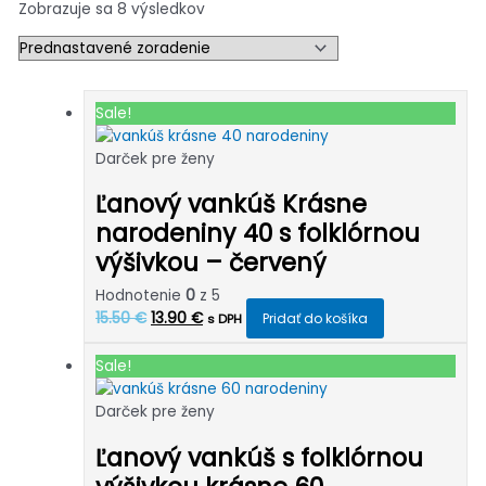
Zobrazuje sa 8 výsledkov
Sale!
Darček pre ženy
Ľanový vankúš Krásne
narodeniny 40 s folklórnou
výšivkou – červený
Hodnotenie
0
z 5
Pôvodná
Aktuálna
15.50
€
13.90
€
Pridať do košíka
s DPH
cena
cena
bola:
je:
Sale!
15.50 €.
13.90 €.
Darček pre ženy
Ľanový vankúš s folklórnou