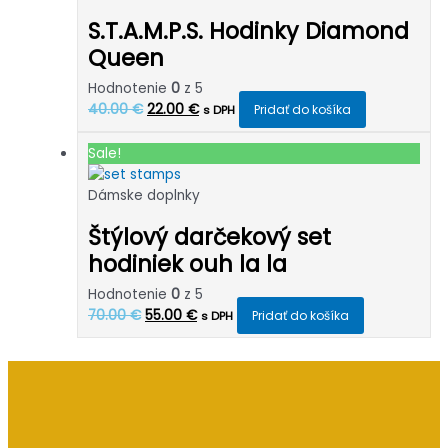
S.T.A.M.P.S. Hodinky Diamond
Queen
Hodnotenie
0
z 5
Pôvodná
Aktuálna
40.00
€
22.00
€
Pridať do košíka
s DPH
cena
cena
bola:
je:
Sale!
40.00 €.
22.00 €.
Dámske doplnky
Štýlový darčekový set
hodiniek ouh la la
Hodnotenie
0
z 5
Pôvodná
Aktuálna
70.00
€
55.00
€
Pridať do košíka
s DPH
cena
cena
bola:
je:
70.00 €.
55.00 €.