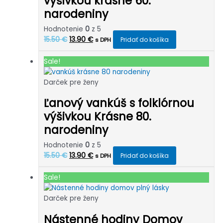
výšivkou krásne 60.
narodeniny
Hodnotenie
0
z 5
Pôvodná
Aktuálna
15.50
€
13.90
€
Pridať do košíka
s DPH
cena
cena
bola:
je:
Sale!
15.50 €.
13.90 €.
Darček pre ženy
Ľanový vankúš s folklórnou
výšivkou Krásne 80.
narodeniny
Hodnotenie
0
z 5
Pôvodná
Aktuálna
15.50
€
13.90
€
Pridať do košíka
s DPH
cena
cena
bola:
je:
Sale!
15.50 €.
13.90 €.
Darček pre ženy
Nástenné hodiny Domov