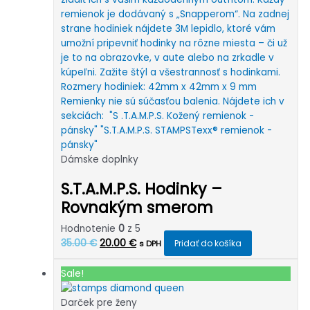
Dámske doplnky
S.T.A.M.P.S. Hodinky –
Rovnakým smerom
Hodnotenie
0
z 5
Pôvodná
Aktuálna
35.00
€
20.00
€
Pridať do košíka
s DPH
cena
cena
bola:
je:
Sale!
35.00 €.
20.00 €.
Darček pre ženy