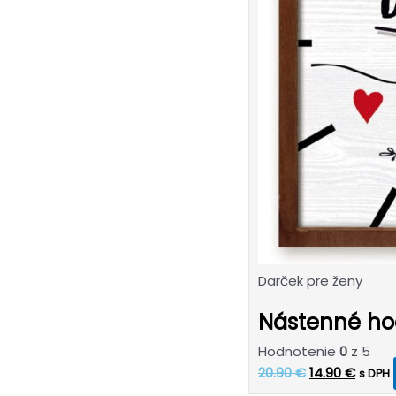
Darček pre ženy
Nástenné ho
Hodnotenie
0
z 5
Pôvodná
Aktuá
20.90
€
14.90
€
s DPH
cena
cena