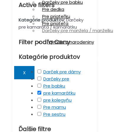
Darčeky pre babku
Active filters
Pre dedka
Pre priateľku
Kategórie produktov:
Darčeky
Pre priateľa
pre kamaráta / kamarátku
Darčeky pre manžela / manželku
Filter podľa Ceny
Výročie a narodeniny
Kategórie produktov
Darčeky s maďarským textom
Darček pre dámy
X
Darčeky pre
Pre babku
pre kamarátku
pre kolegyňu
Pre mamu
Pre sestru
Ďalšie filtre