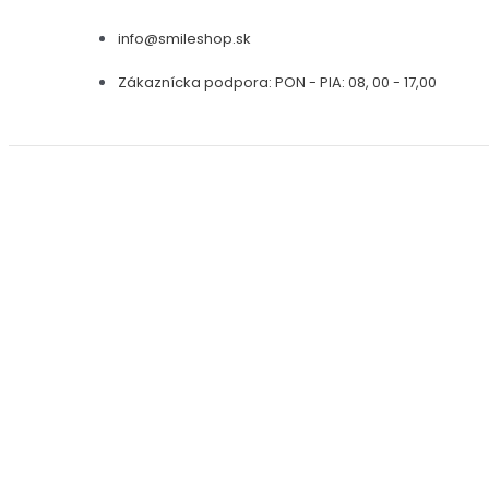
Preskočiť
info@smileshop.sk
na
obsah
Zákaznícka podpora: PON - PIA: 08, 00 - 17,00