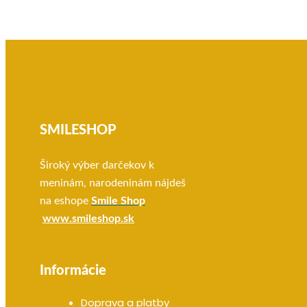
bola:
je:
20.90 €.
14.90 
SMILESHOP
Široký výber darčekov k
meninám, narodeninám nájdeš
na eshope
Smile Shop
www.smileshop.sk
Informácie
Doprava a platby