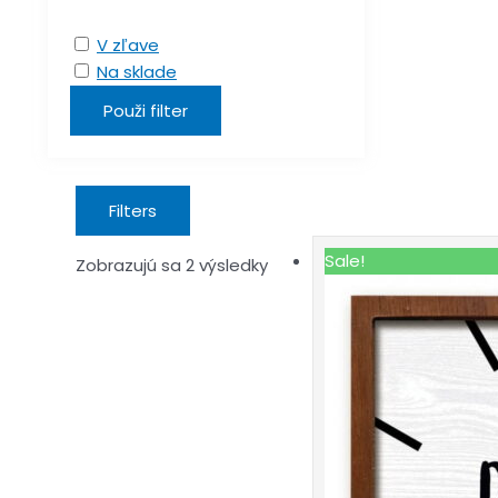
V zľave
Na sklade
Použi filter
Filters
Sale!
Zobrazujú sa 2 výsledky