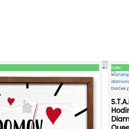
Sale!
Darček 
S.T.A.
Hodi
Dia
Que