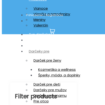
Vianoce
Výročie a narodeniny
Prihlasenie / Registrácia
Meniny
Valentín
Typ darčeka
Hodinky S.T.A.M.P.S
Esenciálne oleje doTERRA
Darčeky pre
Darček pre ženy
Kozmetika a wellness
Šperky, móda, a doplnky
Darček pre deti
Darčeky pre mužov
Filter products
Darčeky pre mamu
Pre otca