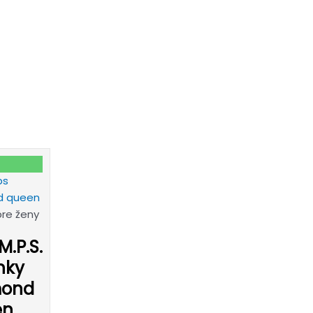
pre ženy
M.P.S.
nky
mond
en