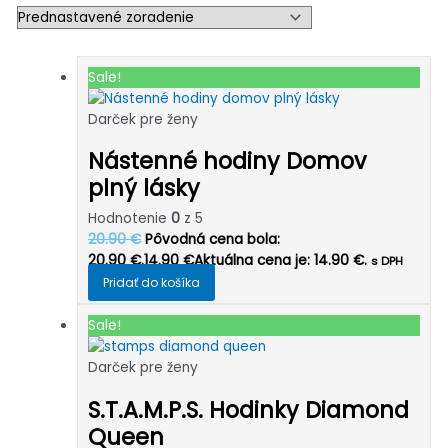
Sale!
Darček pre ženy
Nástenné hodiny Domov
plný lásky
Hodnotenie
0
z 5
20.90
€
Pôvodná cena bola:
20.90 €.
14.90
€
Aktuálna cena je: 14.90 €.
s DPH
Pridať do košíka
Sale!
Darček pre ženy
S.T.A.M.P.S. Hodinky Diamond
Queen