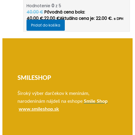
Hodnotenie
0
z 5
40.00
€
Pôvodná cena bola:
40.00 €.
22.00
€
Aktuálna cena je: 22.00 €.
s DPH
Pridať do košíka
SMILESHOP
Široký výber darčekov k meninám,
narodeninám nájdeš na eshope
Smile Shop
www.smileshop.sk