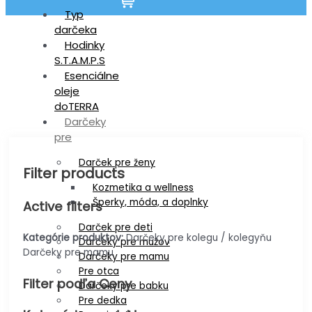
Typ
darčeka
Shop
Hodinky
S.T.A.M.P.S
Esenciálne
oleje
doTERRA
Darčeky
pre
Darček pre ženy
Filter products
Kozmetika a wellness
Šperky, móda, a doplnky
Active filters
Darček pre deti
Kategórie produktov:
Darčeky pre kolegu / kolegyňu
Darčeky pre mužov
Darčeky pre mamu
Darčeky pre mamu
Pre otca
Filter podľa Ceny
Darčeky pre babku
Pre dedka