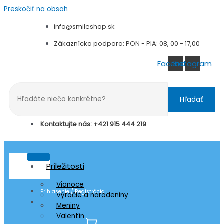
Preskočiť na obsah
info@smileshop.sk
Zákaznícka podpora: PON - PIA: 08, 00 - 17,00
Facebook
Instagram
Hľadať
Kontaktujte nás: +421 915 444 219
Príležitosti
Vianoce
Prihlasenie / Registrácia
Výročie a narodeniny
Meniny
Valentín