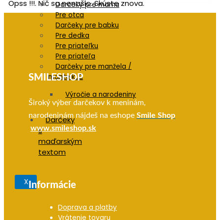
Opss !!!. Nič sa nenašlo. Skúste znova.
Darčeky pre mamu
Pre otca
Darčeky pre babku
Pre dedka
Pre priateľku
Pre priateľa
Darčeky pre manžela /
manželku
SMILESHOP
Výročie a narodeniny
Široký výber darčekov k meninám,
narodeninám nájdeš na eshope
Smile Shop
Darčeky
www.smileshop.sk
s
maďarským
textom
X
Informácie
Doprava a platby
Vrátenie tovaru