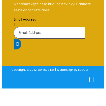
Nepremeškajte naše budúce novinky! Prihláste
sa na odber ešte dnes!
Email Address
Copyright © 2022 JAYMO s.r.o. | Webdesign by EDUCO