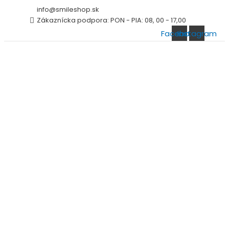
Preskočiť
info@smileshop.sk
na
Zákaznícka podpora: PON - PIA: 08, 00 - 17,00
obsah
Facebook
Instagram