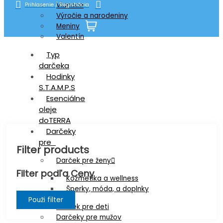
Vianoce
Prihlasenie / Registrácia
Výročie a narodeniny
Meniny
Valentín
Shop
Typ
darčeka
Hodinky
S.T.A.M.P.S
Esenciálne
oleje
doTERRA
Darčeky
pre
Filter products
Darček pre ženy
Filter podľa Ceny
Kozmetika a wellness
Šperky, móda, a doplnky
Použi filter
Darček pre deti
Darčeky pre mužov