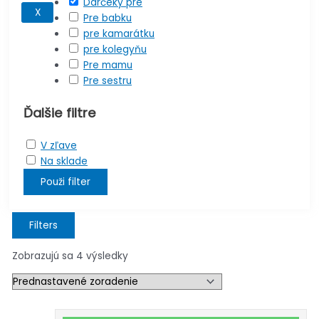
Darčeky pre
X
Pre babku
pre kamarátku
pre kolegyňu
Pre mamu
Pre sestru
Ďalšie filtre
V zľave
Na sklade
Použi filter
Filters
Zobrazujú sa 4 výsledky