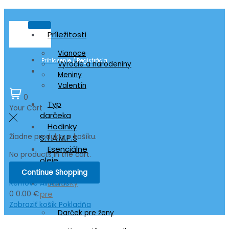
Príležitosti
Vianoce
Prihlasenie / Registrácia
Výročie a narodeniny
Meniny
Valentín
0
Typ
Your Cart
darčeka
Hodinky
Žiadne produkty v košíku.
S.T.A.M.P.S
Esenciálne
No products in the cart.
oleje
doTERRA
Continue Shopping
Darčeky
Remove All Items
pre
0
0.00 €
Zobraziť košík
Pokladňa
Darček pre ženy