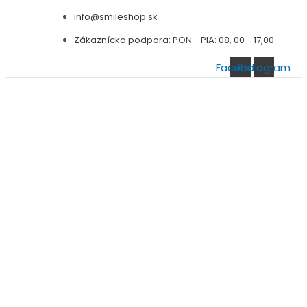
Preskočiť
info@smileshop.sk
na
Zákaznícka podpora: PON - PIA: 08, 00 - 17,00
obsah
Facebook
Instagram