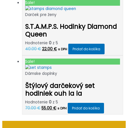
bola:
je:
Sale!
20.00 €.
15.00 €.
Darček pre ženy
S.T.A.M.P.S. Hodinky Diamond
Queen
Hodnotenie
0
z 5
Pôvodná
Aktuálna
40.00
€
22.00
€
Pridať do košíka
s DPH
cena
cena
bola:
je:
Sale!
40.00 €.
22.00 €.
Dámske doplnky
Štýlový darčekový set
hodiniek ouh la la
Hodnotenie
0
z 5
Pôvodná
Aktuálna
70.00
€
55.00
€
Pridať do košíka
s DPH
cena
cena
bola:
je:
70.00 €.
55.00 €.