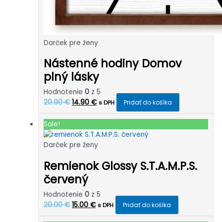
Darček pre ženy
Nástenné hodiny Domov
plný lásky
Hodnotenie
0
z 5
Pôvodná
Aktuálna
20.90
€
14.90
€
Pridať do košíka
s DPH
cena
cena
bola:
je:
Sale!
20.90 €.
14.90 €.
Darček pre ženy
Remienok Glossy S.T.A.M.P.S.
červený
Hodnotenie
0
z 5
Pôvodná
Aktuálna
20.00
€
15.00
€
Pridať do košíka
s DPH
cena
cena