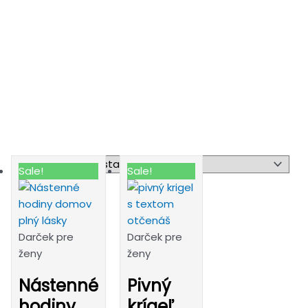
Sale!
Sale!
Darček pre
Darček pre
ženy
ženy
Nástenné
Pivný
hodiny
krígeľ