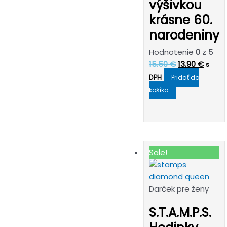
výšivkou
krásne 60.
narodeniny
Hodnotenie
0
z 5
Pôvodná
Aktuá
15.50
€
13.90
€
s
cena
cena
DPH
Pridať do
bola:
je:
košíka
15.50 €.
13.90 
Sale!
Darček pre ženy
S.T.A.M.P.S.