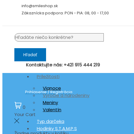
Preskočiť
info@smileshop.sk
na
Zákaznícka podpora: PON - PIA: 08, 00 - 17,00
obsah
Hľadať
Kontaktujte nás: +421 915 444 219
Príležitosti
Vianoce
Prihlasenie / Registrácia
Výročie a narodeniny
Meniny
0
Valentín
Your Cart
Typ darčeka
Hodinky S.T.A.M.P.S
Žiadne produkty v košíku.