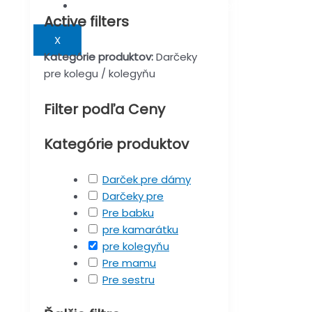
Darčeky s maďarským textom
Active filters
X
Kategórie produktov:
Darčeky
pre kolegu / kolegyňu
Filter podľa Ceny
Kategórie produktov
Darček pre dámy
Darčeky pre
Pre babku
pre kamarátku
pre kolegyňu
Pre mamu
Pre sestru