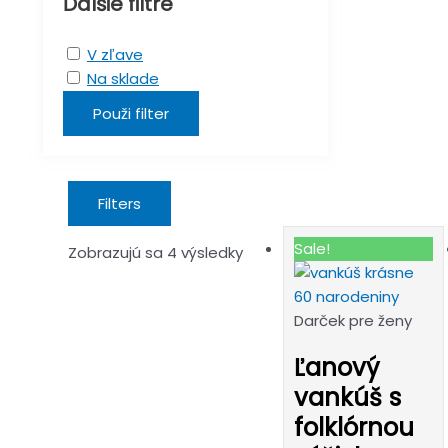
Ďalšie filtre
V zľave
Na sklade
Použi filter
Filters
Sale!
Zobrazujú sa 4 výsledky
Darček pre ženy
Ľanový
vankúš s
folklórnou