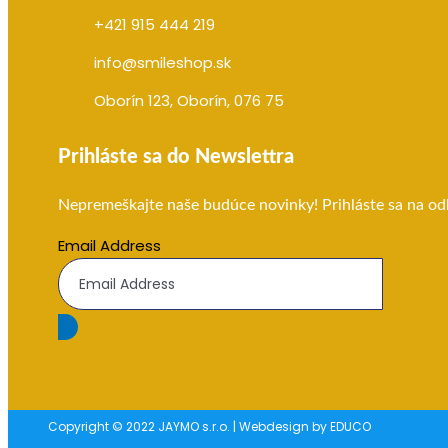
+421 915 444 219
info@smileshop.sk
Oborín 123, Oborín, 076 75
Prihláste sa do Newslettra
Nepremeškajte naše budúce novinky! Prihláste sa na od
Email Address
Copyright © 2022 JAYMO s.r.o. | Webdesign by EDUCO