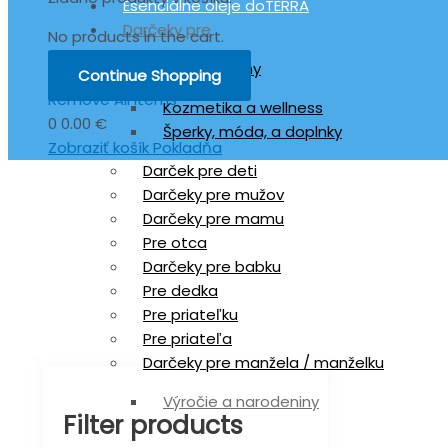
Esenciálne oleje doTERRA
Darčeky pre
No products in the cart.
Darček pre ženy
Continue Shopping
Remove All Items
Kozmetika a wellness
0
0.00 €
Šperky, móda, a doplnky
Zobraziť košík
Pokladňa
Darček pre deti
Darčeky pre mužov
Darčeky pre mamu
Pre otca
Darčeky pre babku
Pre dedka
Pre priateľku
Pre priateľa
Darčeky pre manžela / manželku
Výročie a narodeniny
Filter products