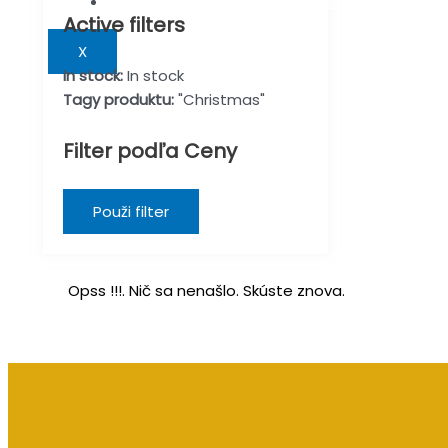
Darčeky s maďarským textom
Active filters
X
In stock:
In stock
Tagy produktu:
"Christmas"
Filter podľa Ceny
Použi filter
Opss !!!. Nič sa nenašlo. Skúste znova.