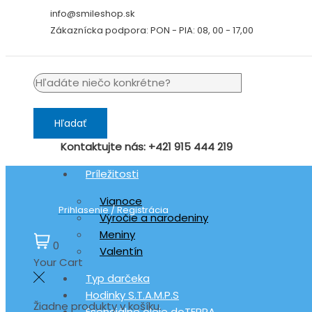
Preskočiť
info@smileshop.sk
na
Zákaznícka podpora: PON - PIA: 08, 00 - 17,00
obsah
Hľadať
Kontaktujte nás: +421 915 444 219
Príležitosti
Vianoce
Prihlasenie / Registrácia
Výročie a narodeniny
Meniny
0
Valentín
Your Cart
Typ darčeka
Hodinky S.T.A.M.P.S
Žiadne produkty v košíku.
Esenciálne oleje doTERRA