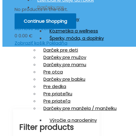
Darčeky pre
No products in the cart.
Darček pre ženy
Continue Shopping
Remove All Items
Kozmetika a wellness
0
0.00 €
Šperky, móda, a doplnky
Zobraziť košík
Pokladňa
Darček pre deti
Darčeky pre mužov
Darčeky pre mamu
Pre otca
Darčeky pre babku
Pre dedka
Pre priateľku
Pre priateľa
Darčeky pre manžela / manželku
Výročie a narodeniny
Filter products