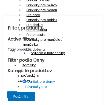
Darček pre deti
Darčeky pre mužov
Darčeky pre mamu
Pre otca
Darčeky pre babku
Pre dedka
Filter products
Pre priateľku
Pre priateľa
Active filters
Darčeky pre manžela /
manželku
Tagy produktu:
doterra
Výročie a narodeniny
Filter podľa Ceny
Darčeky
s
Kategórie produktov
maďarským
textom
Darček pre dámy
Darčeky pre
X
Použi filter