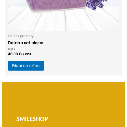
Darček pre ženy
Doterra set olejov
Hodnotenie
48.00
€
s DPH
0
z
5
Pridať do košíka
SMILESHOP