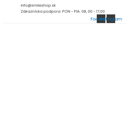
Preskočiť
info@smileshop.sk
na
Zákaznícka podpora: PON - PIA: 08, 00 - 17,00
obsah
Facebook
Instagram