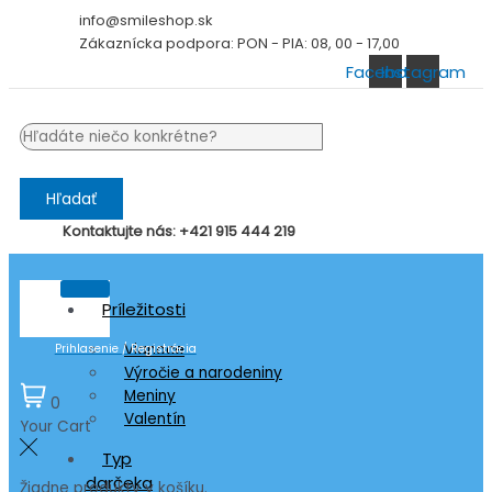
Preskočiť
info@smileshop.sk
na
Zákaznícka podpora: PON - PIA: 08, 00 - 17,00
obsah
Facebook
Instagram
Hľadať
Kontaktujte nás: +421 915 444 219
Príležitosti
Vianoce
Prihlasenie / Registrácia
Výročie a narodeniny
Meniny
0
Valentín
Your Cart
Typ
darčeka
Žiadne produkty v košíku.