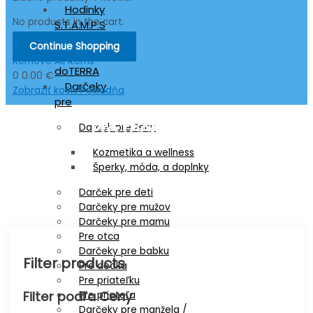
Hodinky
No products in the cart.
S.T.A.M.P.S
Esenciálne
Continue Shopping
oleje
Remove All Items
doTERRA
0
0.00 €
Darčeky
Zobraziť košík
Pokladňa
pre
Pre teenagerov
Darček pre ženy
Kozmetika a wellness
Šperky, móda, a doplnky
Darček pre deti
Darčeky pre mužov
Darčeky pre mamu
Pre otca
Darčeky pre babku
Filter products
Pre dedka
Pre priateľku
Filter podľa Ceny
Pre priateľa
Darčeky pre manžela /