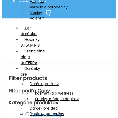
Vianoce
Prihlasenie / Registrácia
Výročie a narodeniny
Meniny
Valentín
Darčeky pre sestru
Typ
darčeka
Hodinky
S.T.A.M.P.S
Esenciálne
oleje
doTERRA
Darčeky
pre
Filter products
Darček pre ženy
Filter podľa Ceny
Kozmetika a wellness
Šperky, móda, a doplnky
Kategórie produktov
Darček pre deti
Darčeky pre mužov
Darček pre dámy