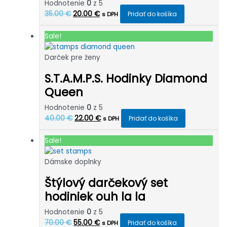
Hodnotenie
0
z 5
Pôvodná
Aktuálna
35.00
€
20.00
€
Pridať do košíka
s DPH
cena
cena
bola:
je:
Sale!
35.00 €.
20.00 €.
Darček pre ženy
S.T.A.M.P.S. Hodinky Diamond
Queen
Hodnotenie
0
z 5
Pôvodná
Aktuálna
40.00
€
22.00
€
Pridať do košíka
s DPH
cena
cena
bola:
je:
Sale!
40.00 €.
22.00 €.
Dámske doplnky
Štýlový darčekový set
hodiniek ouh la la
Hodnotenie
0
z 5
Pôvodná
Aktuálna
70.00
€
55.00
€
Pridať do košíka
s DPH