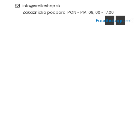
Preskočiť
info@smileshop.sk
na
Zákaznícka podpora: PON - PIA: 08, 00 - 17,00
obsah
Facebook
Instagram