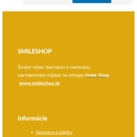
cena
cena
bola:
je:
70.00 €.
55.00 €.
SMILESHOP
Široký výber darčekov k meninám,
narodeninám nájdeš na eshope
Smile Shop
www.smileshop.sk
Informácie
Doprava a platby