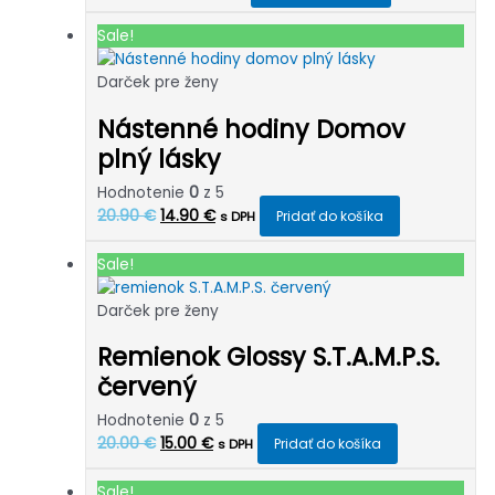
cena
cena
bola:
je:
Sale!
15.50 €.
13.90 €.
Darček pre ženy
Nástenné hodiny Domov
plný lásky
Hodnotenie
0
z 5
Pôvodná
Aktuálna
20.90
€
14.90
€
Pridať do košíka
s DPH
cena
cena
bola:
je:
Sale!
20.90 €.
14.90 €.
Darček pre ženy
Remienok Glossy S.T.A.M.P.S.
červený
Hodnotenie
0
z 5
Pôvodná
Aktuálna
20.00
€
15.00
€
Pridať do košíka
s DPH
cena
cena
bola:
je:
Sale!