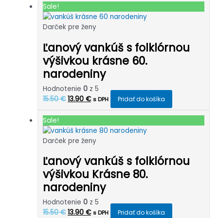
Sale!
Darček pre ženy
Ľanový vankúš s folklórnou
výšivkou krásne 60.
narodeniny
Hodnotenie
0
z 5
Pôvodná
Aktuálna
15.50
€
13.90
€
Pridať do košíka
s DPH
cena
cena
bola:
je:
Sale!
15.50 €.
13.90 €.
Darček pre ženy
Ľanový vankúš s folklórnou
výšivkou Krásne 80.
narodeniny
Hodnotenie
0
z 5
Pôvodná
Aktuálna
15.50
€
13.90
€
Pridať do košíka
s DPH