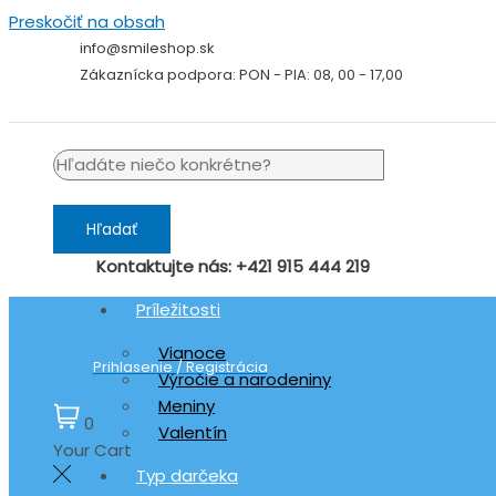
Preskočiť na obsah
info@smileshop.sk
Zákaznícka podpora: PON - PIA: 08, 00 - 17,00
Hľadať
Kontaktujte nás: +421 915 444 219
Príležitosti
Vianoce
Prihlasenie / Registrácia
Výročie a narodeniny
Meniny
0
Valentín
Your Cart
Typ darčeka