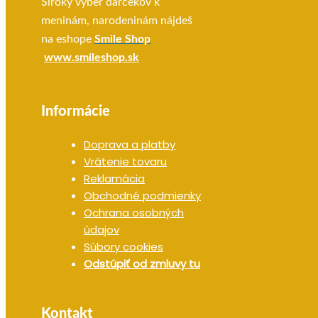
Široký výber darčekov k
meninám, narodeninám nájdeš
na eshope
Smile Shop
www.smileshop.sk
Informácie
Doprava a platby
Vrátenie tovaru
Reklamácia
Obchodné podmienky
Ochrana osobných
údajov
Súbory cookies
Odstúpiť od zmluvy tu
Kontakt