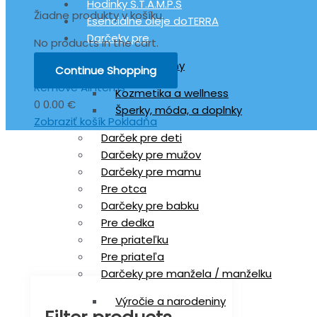
Hodinky S.T.A.M.P.S
Žiadne produkty v košíku.
Esenciálne oleje doTERRA
Darčeky pre
No products in the cart.
Darček pre ženy
Continue Shopping
Remove All Items
Kozmetika a wellness
0
0.00 €
Šperky, móda, a doplnky
Zobraziť košík
Pokladňa
Darček pre deti
Darčeky pre mužov
Darčeky pre mamu
Pre otca
Darčeky pre babku
Pre dedka
Pre priateľku
Pre priateľa
Darčeky pre manžela / manželku
Výročie a narodeniny