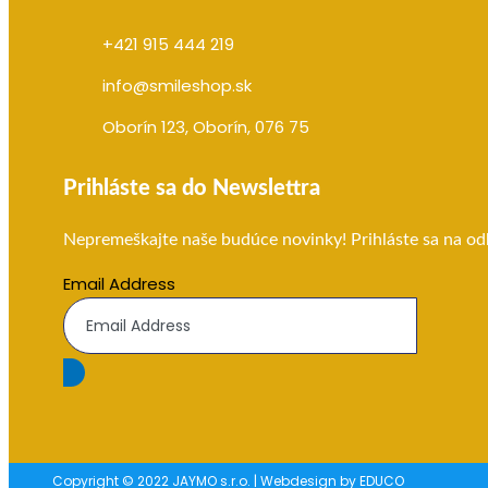
+421 915 444 219
info@smileshop.sk
Oborín 123, Oborín, 076 75
Prihláste sa do Newslettra
Nepremeškajte naše budúce novinky! Prihláste sa na od
Email Address
Copyright © 2022 JAYMO s.r.o. | Webdesign by EDUCO