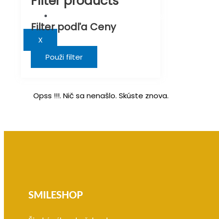
Filter products
Darčeky s maďarským textom
Filter podľa Ceny
X
Použi filter
Opss !!!. Nič sa nenašlo. Skúste znova.
SMILESHOP