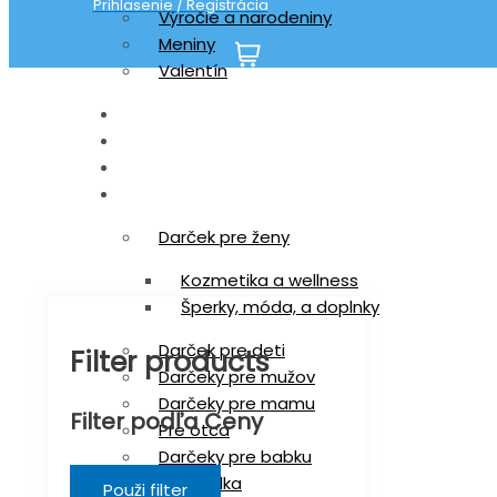
Prihlasenie / Registrácia
Výročie a narodeniny
Meniny
Valentín
"tri
Typ darčeka
Hodinky S.T.A.M.P.S
Esenciálne oleje doTERRA
Darčeky pre
Darček pre ženy
Kozmetika a wellness
Šperky, móda, a doplnky
Darček pre deti
Filter products
Darčeky pre mužov
Darčeky pre mamu
Filter podľa Ceny
Pre otca
Darčeky pre babku
Pre dedka
Použi filter