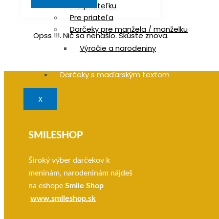
Pre priateľku
Pre priateľa
Darčeky pre manžela / manželku
Opss !!!. Nič sa nenašlo. Skúste znova.
Výročie a narodeniny
Darčeky s maďarským textom
X
SMILESHOP
Široký výber darčekov k
meninám, narodeninám nájdeš
na eshope
Smile Shop
www.smileshop.sk