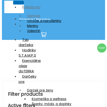
Príležitosti
Vianoce
Prihlasenie / Registrácia
Výročie a narodeniny
Meniny
Valentín
Typ
darčeka
Shop
Sale!
Sale!
Sale!
Sale!
Sale!
Sale!
Sale!
Sale!
Sale!
Sale!
Sale!
Sale!
Hodinky
S.T.A.M.P.S
Esenciálne
oleje
doTERRA
Darčeky
pre
Darček pre ženy
Filter products
Kozmetika a wellness
Šperky, móda, a doplnky
Active filters