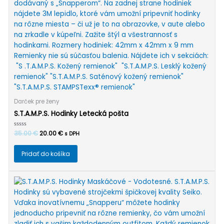
Darček pre ženy
S.T.A.M.P.S. Hodinky Letecká pošta
Pôvodná
Aktuálna
Hodnotenie
35.00
€
20.00
€
s DPH
0
cena
cena
z
bola:
je:
5
Pridať do košíka
35.00 €.
20.00 €.