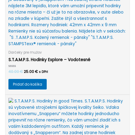
Darčeky pre mužov
S.T.A.M.P.S. Hodinky Explore – Vodotesné
Pôvodná
Aktuálna
Hodnotenie
40.00
€
25.00
€
s DPH
0
cena
cena
z
bola:
je:
5
Pridať do košíka
40.00 €.
25.00 €.