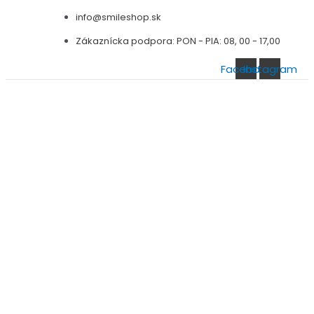
Preskočiť
info@smileshop.sk
na
Zákaznícka podpora: PON - PIA: 08, 00 - 17,00
obsah
Facebook
Instagram