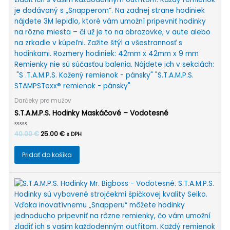
Darčeky pre mužov
S.T.A.M.P.S. Hodinky Maskáčové – Vodotesné
Pôvodná
Aktuálna
Hodnotenie
40.00
€
25.00
€
s DPH
0
cena
cena
z
bola:
je:
5
Pridať do košíka
40.00 €.
25.00 €.