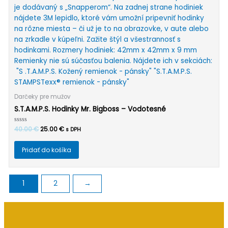
Darčeky pre mužov
S.T.A.M.P.S. Hodinky Mr. Bigboss – Vodotesné
Pôvodná
Aktuálna
Hodnotenie
40.00
€
25.00
€
s DPH
0
cena
cena
z
bola:
je:
5
Pridať do košíka
40.00 €.
25.00 €.
1
2
→