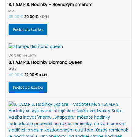
S.T.A.M.P.S. Hodinky – Rovnakým smerom
Pôvodná
Aktuálna
Hodnotenie
35.00
€
20.00
€
s DPH
0
cena
cena
z
bola:
je:
5
Pridať do košíka
35.00 €.
20.00 €.
Darček pre ženy
S.T.A.M.P.S. Hodinky Diamond Queen
Pôvodná
Aktuálna
Hodnotenie
40.00
€
22.00
€
s DPH
0
cena
cena
z
bola:
je:
5
Pridať do košíka
40.00 €.
22.00 €.