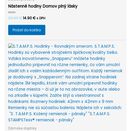
Nástenné hodiny Domov plný lásky
Pôvodná
Aktuálna
Hodnotenie
20.90
€
14.90
€
s DPH
0
cena
cena
z
bola:
je:
5
Pridať do košíka
20.90 €.
14.90 €.
Dámske doplnky