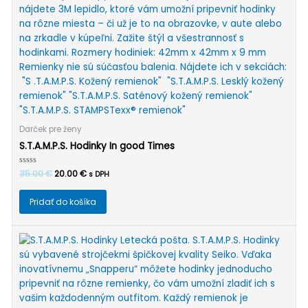
Darček pre ženy
S.T.A.M.P.S. Hodinky In good Times
Pôvodná
Aktuálna
Hodnotenie
35.00
€
20.00
€
s DPH
0
cena
cena
z
bola:
je:
5
Pridať do košíka
35.00 €.
20.00 €.