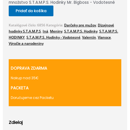
množstvo S.T.A.M.P.S. Hodinky Mr. Bigboss - Vodotesné
Pridať do košíka
Katalógové číslo:
6856
Kategória:
Darčeky pre mužov
,
Dizajnové
hodinky S.T.A.M.P.S
,
Iná
,
Meniny
,
S.T.A.M.P.S. Hodinky
,
S.T.A.M.P.S.
HODINKY
,
S.T.A.M.P.S. Hodinky - Vodotesné
,
Valentín
,
Vianoce
,
Výročie a narodeniny
DOPRAVA ZDARMA
Nakup nad 35€
PACKETA
Doručujeme cez Packetu
Zdielaj