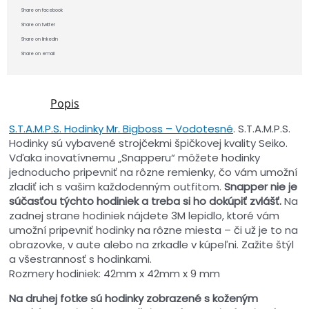
Share on facebook
Share on twitter
Share on linkedin
Share on email
Popis
S.T.A.M.P.S. Hodinky Mr. Bigboss – Vodotesné
. S.T.A.M.P.S.
Hodinky sú vybavené strojčekmi špičkovej kvality Seiko.
Vďaka inovatívnemu „Snapperu“ môžete hodinky
jednoducho pripevniť na rôzne remienky, čo vám umožní
zladiť ich s vašim každodenným outfitom.
Snapper nie je
súčasťou týchto hodiniek a treba si ho dokúpiť zvlášť.
Na
zadnej strane hodiniek nájdete 3M lepidlo, ktoré vám
umožní pripevniť hodinky na rôzne miesta – či už je to na
obrazovke, v aute alebo na zrkadle v kúpeľni. Zažite štýl
a všestrannosť s hodinkami.
Rozmery hodiniek: 42mm x 42mm x 9 mm
Na druhej fotke sú hodinky zobrazené s koženým