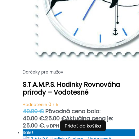
Darčeky pre mužov
S.T.A.M.P.S. Hodinky Rovnováha
prírody – Vodotesné
Hodnotenie
0
z 5
40.00
€
Pôvodná cena bola:
40.00 €.
25.00
€
Aktuálna cena je:
25.00 €.
s DPH
Pridať do košíka
Sale!