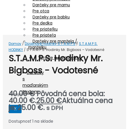
Darčeky pre mamu
Pre otca
Darčeky pre babku
Pre dedka
Pre priateľku
Pre priateľa
Darčeky pre manžela /
Domov
/
Dizajnové hodinky S.T.A.M.P.S
/
S.T.A.M.P.S.
manželku
HODINKY
/ S.T.A.M.P.S. Hodinky Mr. Bigboss – Vodotesné
S.T.A.M.P.S. Hodinky Mr.
Výročie a narodeniny
Bigboss - Vodotesné
Darčeky
s
maďarským
textom
40.00
€
Pôvodná cena bola:
40.00 €.
25.00
€
Aktuálna cena
je: 25.00 €.
s DPH
X
Dostupnosť
1 na sklade