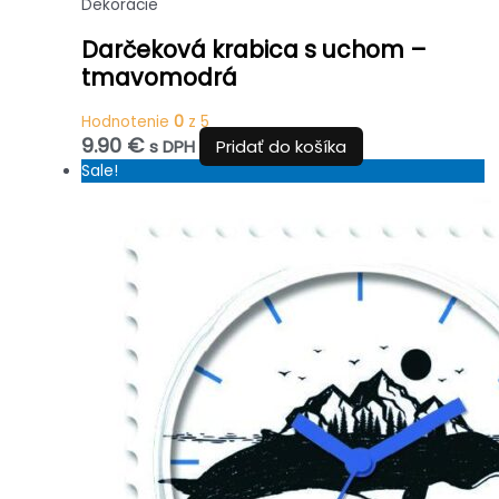
Dekorácie
Darčeková krabica s uchom –
tmavomodrá
Hodnotenie
0
z 5
9.90
€
s DPH
Pridať do košíka
Sale!