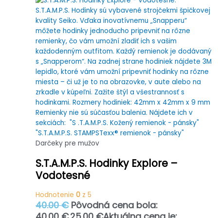
Darčeky pre mužov
S.T.A.M.P.S. Hodinky Explore –
Vodotesné
Hodnotenie
0
z 5
40.00
€
Pôvodná cena bola:
40.00 €.
25.00
€
Aktuálna cena je: