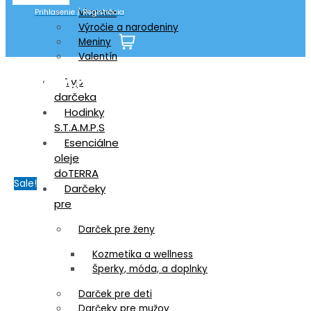
Vianoce
Prihlasenie / Registrácia
Výročie a narodeniny
Meniny
Valentín
S.T.A.M.P.S. Hodinky Mr. Bigboss –
Typ
darčeka
Vodotesné
Hodinky
S.T.A.M.P.S
Esenciálne
oleje
doTERRA
Sale!
Darčeky
pre
Darček pre ženy
Kozmetika a wellness
Šperky, móda, a doplnky
Darček pre deti
Darčeky pre mužov