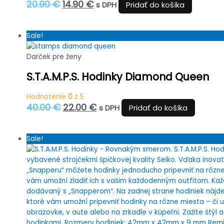
Pôvodná
Aktuálna
20.90
€
14.90
€
s DPH
Pridať do košíka
cena
cena
bola:
je:
20.90 €.
14.90 €.
Sale!
Darček pre ženy
S.T.A.M.P.S. Hodinky Diamond Queen
Hodnotenie
0
z 5
Pôvodná
Aktuálna
40.00
€
22.00
€
s DPH
Pridať do košíka
cena
cena
bola:
je:
40.00 €.
22.00 €.
Sale!