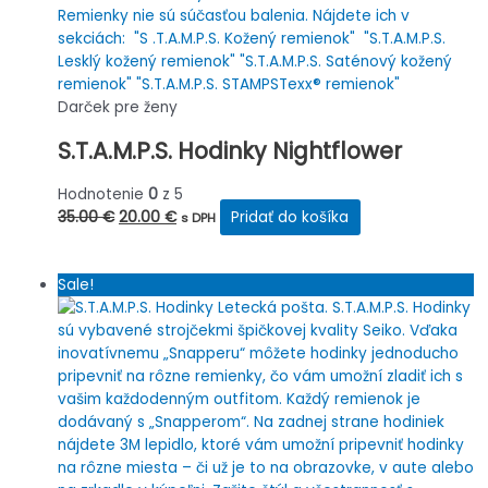
Darček pre ženy
S.T.A.M.P.S. Hodinky Nightflower
Hodnotenie
0
z 5
Pôvodná
Aktuálna
35.00
€
20.00
€
Pridať do košíka
s DPH
cena
cena
bola:
je:
Sale!
35.00 €.
20.00 €.