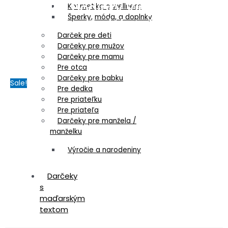
S.T.A.M.P.S. Hodinky Vinylové platne
Kozmetika a wellness
Šperky, móda, a doplnky
– Vodotesné
Darček pre deti
Darčeky pre mužov
Darčeky pre mamu
Pre otca
Darčeky pre babku
Sale!
Pre dedka
Pre priateľku
Pre priateľa
Darčeky pre manžela /
manželku
Výročie a narodeniny
Darčeky
s
maďarským
textom