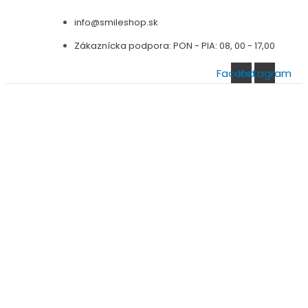
Preskočiť
info@smileshop.sk
na
obsah
Zákaznícka podpora: PON - PIA: 08, 00 - 17,00
Facebook
Instagram