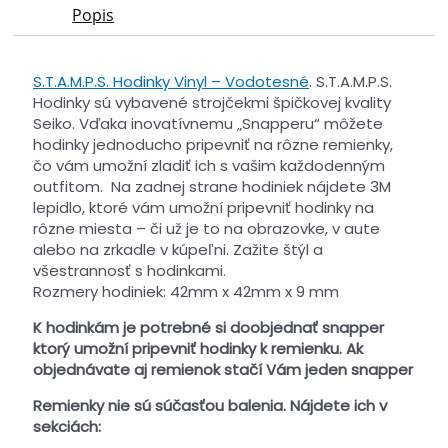
Popis
S.T.A.M.P.S. Hodinky Vinyl – Vodotesné
. S.T.A.M.P.S.
Hodinky sú vybavené strojčekmi špičkovej kvality
Seiko. Vďaka inovatívnemu „Snapperu“ môžete
hodinky jednoducho pripevniť na rôzne remienky,
čo vám umožní zladiť ich s vašim každodenným
outfitom. Na zadnej strane hodiniek nájdete 3M
lepidlo, ktoré vám umožní pripevniť hodinky na
rôzne miesta – či už je to na obrazovke, v aute
alebo na zrkadle v kúpeľni. Zažite štýl a
všestrannosť s hodinkami.
Rozmery hodiniek: 42mm x 42mm x 9 mm
K hodinkám je potrebné si doobjednať snapper
ktorý umožní pripevniť hodinky k remienku. Ak
objednávate aj remienok stačí Vám jeden snapper
Remienky nie sú súčasťou balenia. Nájdete ich v
sekciách: