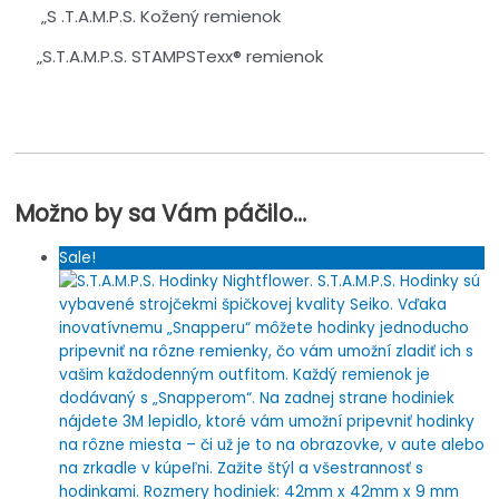
„S .T.A.M.P.S. Kožený remienok
„S.T.A.M.P.S. STAMPSTexx® remienok
Možno by sa Vám páčilo…
Sale!