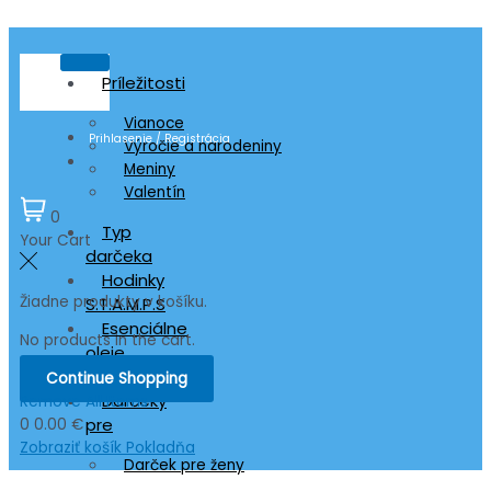
Príležitosti
Vianoce
Prihlasenie / Registrácia
Výročie a narodeniny
Meniny
Valentín
0
Typ
Your Cart
darčeka
Hodinky
Žiadne produkty v košíku.
S.T.A.M.P.S
Esenciálne
No products in the cart.
oleje
doTERRA
Continue Shopping
Darčeky
Remove All Items
pre
0
0.00 €
Zobraziť košík
Pokladňa
Darček pre ženy