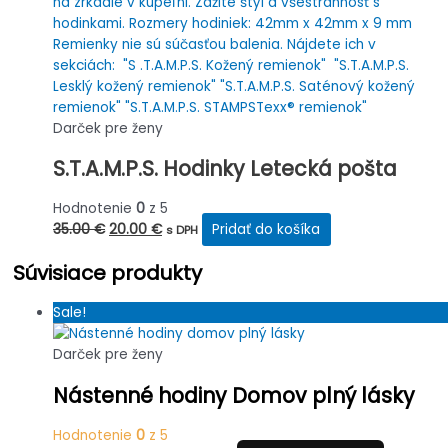
Darček pre ženy
S.T.A.M.P.S. Hodinky Letecká pošta
Hodnotenie
0
z 5
Pôvodná
Aktuálna
35.00
€
20.00
€
Pridať do košíka
s DPH
cena
cena
Súvisiace produkty
bola:
je:
35.00 €.
20.00 €.
Sale!
Darček pre ženy
Nástenné hodiny Domov plný lásky
Hodnotenie
0
z 5