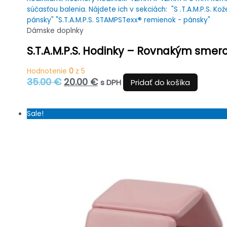
Dámske doplnky
S.T.A.M.P.S. Hodinky – Rovnakým sme
Hodnotenie
0
z 5
Pôvodná
Aktuálna
35.00
€
20.00
€
s DPH
Pridať do košíka
cena
cena
bola:
je:
35.00 €.
20.00 €.
Sale!